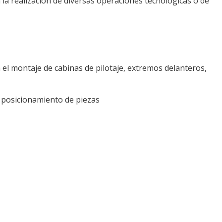
la realización de diversas operaciones tecnológicas o de
 el montaje de cabinas de pilotaje, extremos delanteros,
 posicionamiento de piezas