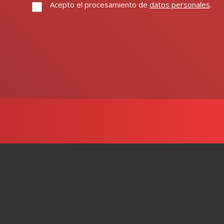
Acepto el procesamiento de
datos personales
.
Acepto
el
procesamiento
Error al
de
datos
enviar el
personales
.
formulario.