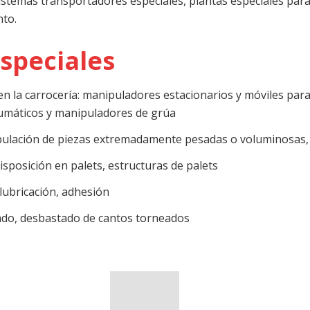
temas transportadores especiales, plantas especiales para 
to.
speciales
n la carrocería: manipuladores estacionarios y móviles para
eumáticos y manipuladores de grúa
ipulación de piezas extremadamente pesadas o voluminosas,
sposición en palets, estructuras de palets
 lubricación, adhesión
lado, desbastado de cantos torneados