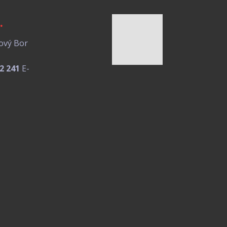
.
ový Bor
2 241
E-