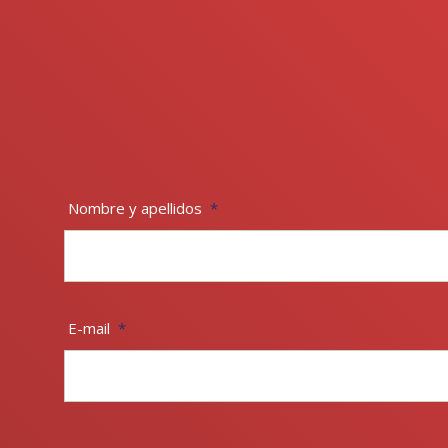
Nombre y apellidos
*
E-mail
*