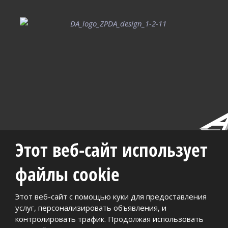
Этот веб-сайт использует
|
|
|
|
Карта
История
Вакансии
Качество и
Фотогалерея
файлы cookie
сайта
компании
окружающая
среда
Этот веб-сайт с помощью куки для предоставления
2026, Aktivit, spol. s r.o. - все права защищены, производство
услуг, персонализировать объявления, и
eBRÁNA
контролировать трафик. Продолжая использовать