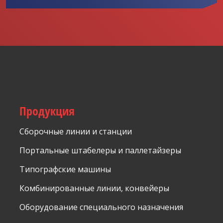
данных
.
Форма не
может
быть
отправлено
Продукция
Сборочные линии и станции
Портальные штабелеры и паллетайзеры
Типографские машины
Комбинированные линии, конвейеры
Оборудование специального назначения