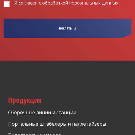
Я согласен с обработкой
персональных данных
.
Я
согласен
с
обработкой
послать
персональных
данных
.
Форма не
может
быть
отправлено
Продукция
Сборочные линии и станции
Портальные штабелеры и паллетайзеры