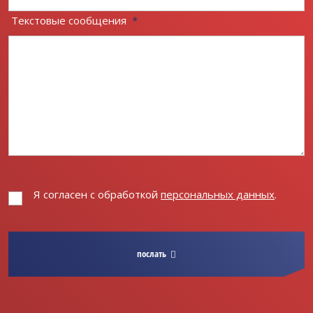
Текстовые сообщения
*
Я согласен с обработкой
персональных данных
.
Я
согласен
с
обработкой
послать
персональных
данных
.
Форма не
может