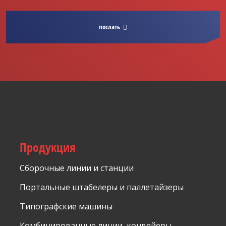
с
обработкой
послать
персональных
данных
.
Форма не
может
быть
отправлено
Продукция
Сборочные линии и станции
Портальные штабелеры и паллетайзеры
Типографские машины
Комбинированные линии, конвейеры