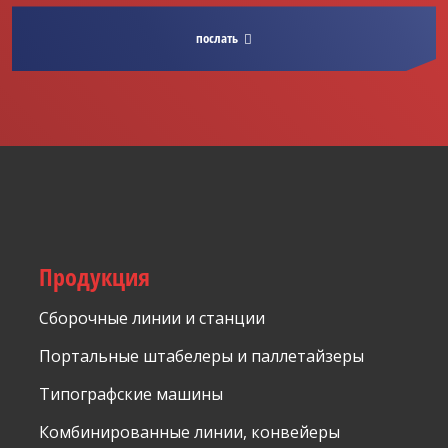
с
обработкой
послать
персональных
данных
.
Форма не
может
быть
отправлено
Продукция
Сборочные линии и станции
Портальные штабелеры и паллетайзеры
Типографские машины
Комбинированные линии, конвейеры