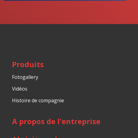
Impossible
d’envoyer
le
formulaire.
Produits
Fotogallery
Vidéos
Histoire de compagnie
A propos de l'entreprise