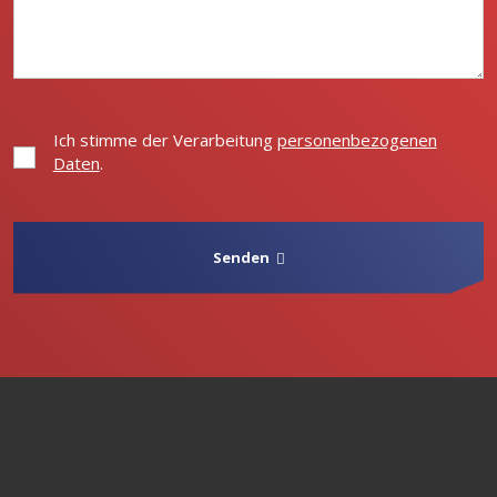
Ich stimme der Verarbeitung
personenbezogenen
Ich
Daten
.
stimme
der
Verarbeitung
personenbezogenen
Daten
.
Senden
Das
Formular
konnte
nicht
gesendet
werden