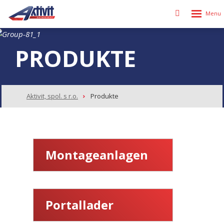
Rozbalen
Vyhledávání
menu
PRODUKTE
Aktivit, spol. s r.o.
Produkte
Montageanlagen
Portallader