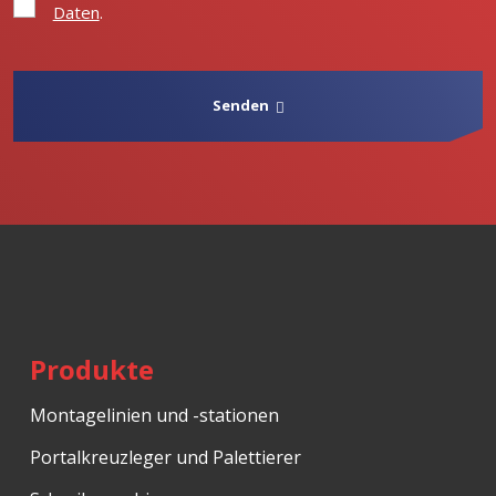
Ich
Daten
.
stimme
der
Verarbeitung
personenbezogenen
Daten
.
Senden
Das
Formular
konnte
nicht
gesendet
werden
Produkte
Montagelinien und -stationen
Portalkreuzleger und Palettierer