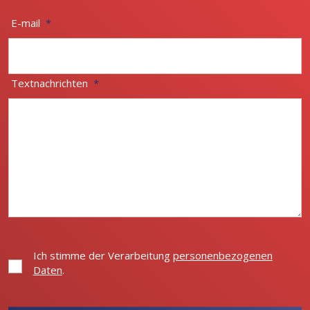
E-mail
*
Textnachrichten
*
Ich stimme der Verarbeitung
personenbezogenen
Ich
Daten
.
stimme
der