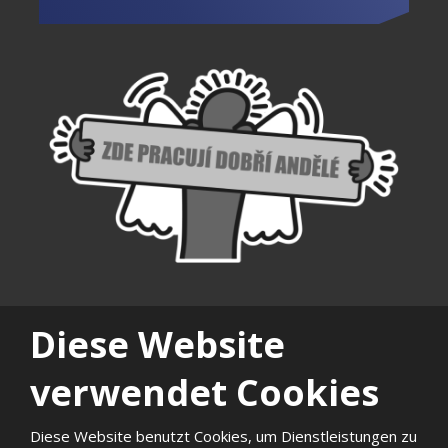
Diese Website
verwendet Cookies
|
|
|
|
|
|
Diese Website benutzt Cookies, um Dienstleistungen zu
temap
Privatleben
Die
Karriere
Wir
Qualität und
Gall