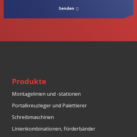
Verarbeitung
personenbezogenen
Daten
.
Senden
Das
Formular
konnte
nicht
gesendet
werden
Produkte
Montagelinien und -stationen
Portalkreuzleger und Palettierer
Schreibmaschinen
Linienkombinationen, Förderbänder