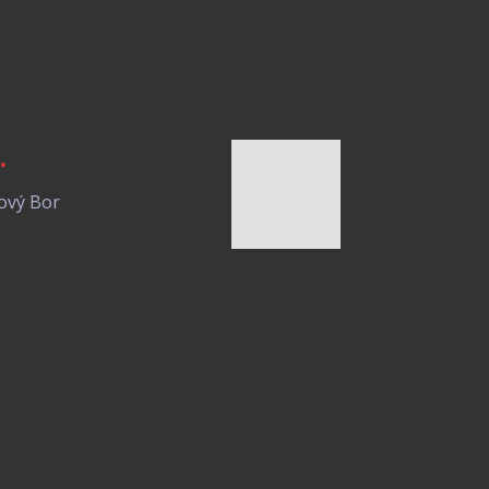
.
ový Bor