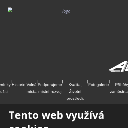
|
|
|
|
|
|
mínky
Historie
Volná
Podporujeme
Kvalita,
Fotogalerie
Příběh
užití
místa
místní rozvoj
Životní
zaměstna
prostředí,
Bezpečnost
Tento web využívá
informací,
Fotovoltaická
elektrárna