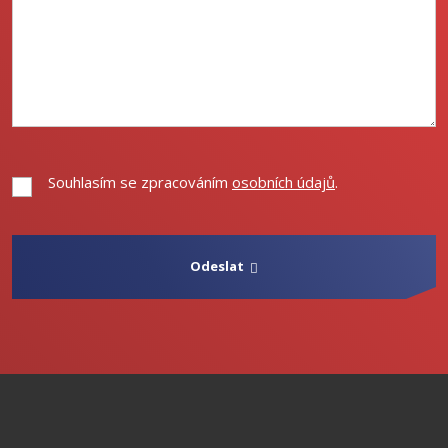
Souhlasím se zpracováním
osobních údajů
.
Souhlasím
se
zpracováním
osobních
Odeslat
údajů
.
Formulář
se
nepodařilo
odeslat.