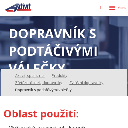
Rozbalen
Vyhledávání
menu
DOPRAVNÍK S
PODTÁČIVÝMI
VÁLEČKY
Aktivit, spol. s r.o.
Produkty
Zřetězení linek, dopravníky
Zvláštní dopravníky
Dopravník s podtáčivými válečky
Oblast použití:
Vložky válců, ozubená kola, kotouče