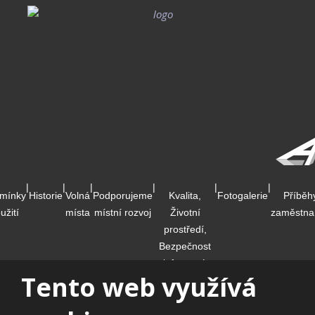
|
|
|
|
|
|
mínky
Historie
Volná
Podporujeme
Kvalita,
Fotogalerie
Příběh
užití
místa
místní rozvoj
Životní
zaměstna
prostředí,
Bezpečnost
informací,
Tento web využívá
Fotovoltaická
elektrárna