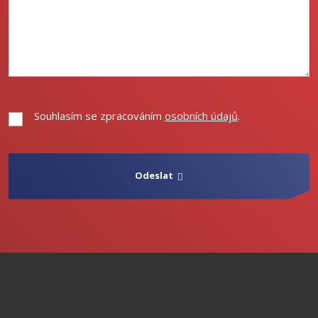
Souhlasím se zpracováním
osobních údajů
.
Souhlasím
se
zpracováním
osobních
Odeslat
údajů
.
Formulář
se
nepodařilo
odeslat.