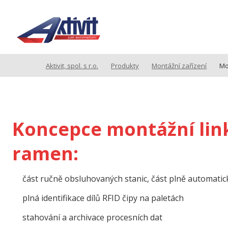
Aktivit, spol. s r.o.
Produkty
Montážní zařízení
Mon
Koncepce montážní lin
ramen:
část ručně obsluhovaných stanic, část plně automati
plná identifikace dílů RFID čipy na paletách
stahování a archivace procesních dat