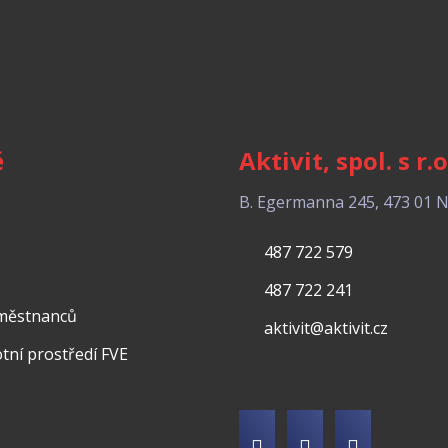
ě
Aktivit, spol. s r.o
B. Egermanna 245, 473 01 
487 722 579
487 722 241
aměstnanců
aktivit@aktivit.cz
votní prostředí FVE