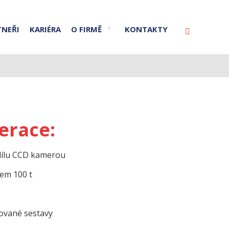
TNEŘI
KARIÉRA
O FIRMĚ
KONTAKTY
Vyhledáván
erace:
 dílu CCD kamerou
sem 100 t
ované sestavy