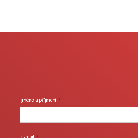
Jméno a příjmení
*
E-mail
*