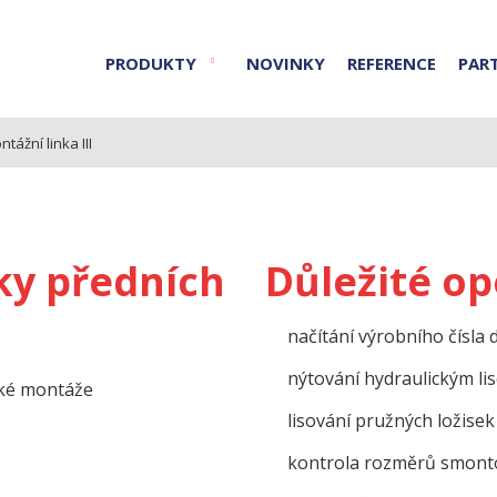
PRODUKTY
NOVINKY
REFERENCE
PAR
tážní linka III
ky předních
Důležité op
načítání výrobního čísla
nýtování hydraulickým li
cké montáže
lisování pružných ložisek
kontrola rozměrů smont