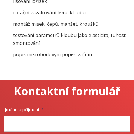
lisování ložisek
rotační zaválcování lemu kloubu
montáž misek, čepů, manžet, kroužků
testování parametrů kloubu jako elasticita, tuhost
smontování
popis mikrobodovým popisovačem
Kontaktní formulář
Jméno a příjmení
*