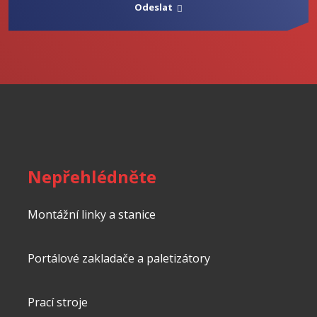
Odeslat
údajů
.
Formulář
se
nepodařilo
odeslat.
Nepřehlédněte
Montážní linky a stanice
Portálové zakladače a paletizátory
Prací stroje