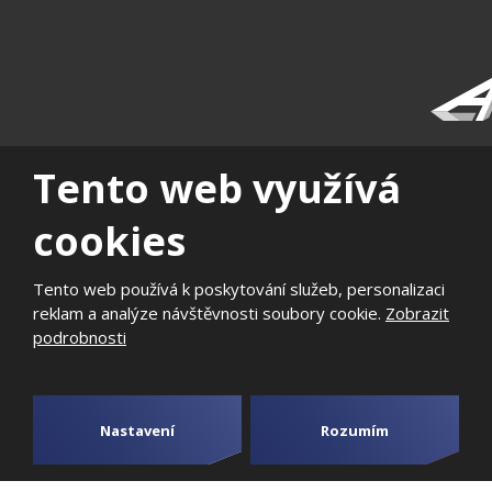
|
|
|
|
|
|
mínky
Historie
Volná
Podporujeme
Kvalita,
Fotogalerie
Příběh
Tento web využívá
užití
místa
místní rozvoj
Životní
zaměstna
prostředí,
cookies
Bezpečnost
informací,
Tento web používá k poskytování služeb, personalizaci
Fotovoltaická
reklam a analýze návštěvnosti soubory cookie.
Zobrazit
elektrárna
podrobnosti
2026, Aktivit, spol. s r.o. - všechna práva vyhrazena, vyrobila
eBRÁNA
Nastavení
Rozumím