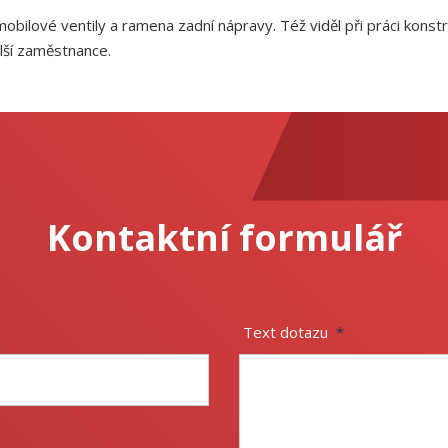
mobilové ventily a ramena zadní nápravy. Též viděl při práci kons
lší zaměstnance.
Kontaktní formulář
Text dotazu
*