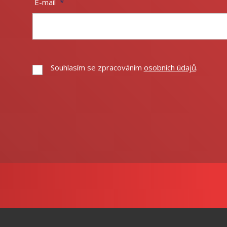
E-mail
*
Souhlasím se zpracováním
osobních údajů
.
Souhlasím
se
zpracováním
Formulář
osobních
údajů
.
se
nepodařilo
odeslat.