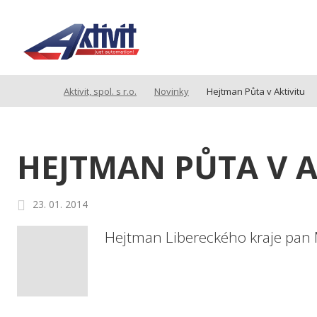
Aktivit, spol. s r.o.
Novinky
Hejtman Půta v Aktivitu
HEJTMAN PŮTA V A
23. 01. 2014
Hejtman Libereckého kraje pan M