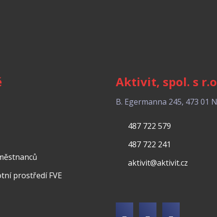
ě
Aktivit, spol. s r.o
B. Egermanna 245, 473 01 
487 722 579
487 722 241
aměstnanců
aktivit@aktivit.cz
votní prostředí FVE