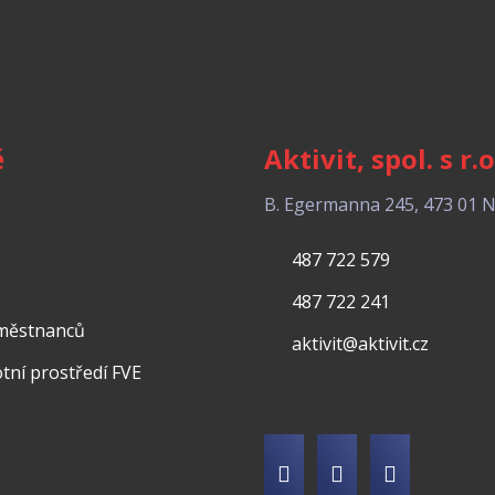
ě
Aktivit, spol. s r.o
B. Egermanna 245, 473 01 
487 722 579
487 722 241
aměstnanců
aktivit@aktivit.cz
votní prostředí FVE