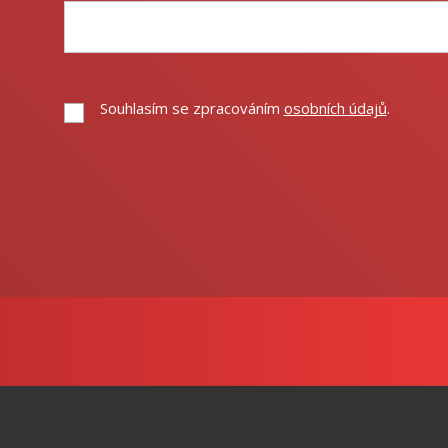
Souhlasím se zpracováním
osobních údajů
.
Souhlasím
se
zpracováním
Formulář
osobních
údajů
.
se
nepodařilo
odeslat.