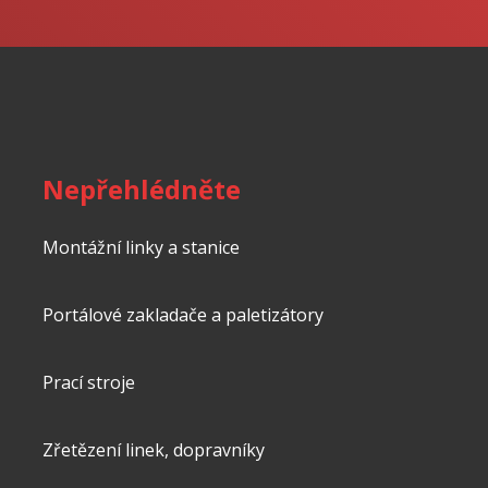
se
nepodařilo
odeslat.
Nepřehlédněte
Montážní linky a stanice
Portálové zakladače a paletizátory
Prací stroje
Zřetězení linek, dopravníky