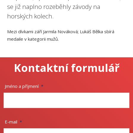
se již naplno rozeběhly závody na
horských kolech.
Mezi dívkami září Jarmila Nováková; Lukáš Bělka sbírá
medaile v kategorii mužů.
Kontaktní formulář
Jméno a příjmení
*
E-mail
*