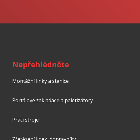
Formulář
se
nepodařilo
odeslat.
Nepřehlédněte
Montážní linky a stanice
Portálové zakladače a paletizátory
Prací stroje
Zřetězení linek, dopravníky