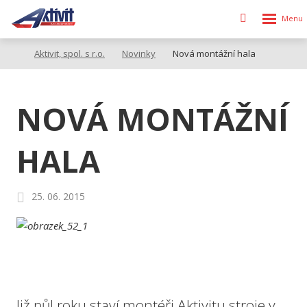
Rozbalen
Vyhledávání
menu
Aktivit, spol. s r.o.
Novinky
Nová montážní hala
NOVÁ MONTÁŽNÍ
HALA
25. 06. 2015
Již půl roku staví montéři Aktivitu stroje v