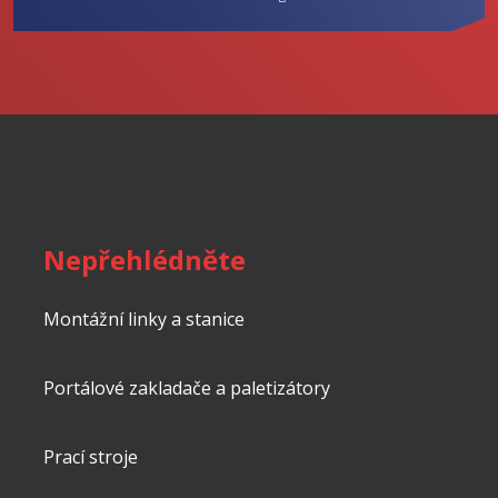
údajů
.
Formulář
se
nepodařilo
odeslat.
Nepřehlédněte
Montážní linky a stanice
Portálové zakladače a paletizátory
Prací stroje