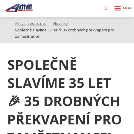
Rozbalen
Vyhledávání
menu
Aktivit, spol. s r.o.
Novinky
Společně slavíme 35 let 🎉 35 drobných překvapení pro
zaměstnance!
SPOLEČNĚ
SLAVÍME 35 LET
🎉 35 DROBNÝCH
PŘEKVAPENÍ PRO